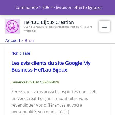
Aller
Commande > 80€ => livraison offerte
Ignorer
au
contenu
Hel'Lau Bijoux Creation
Quand la nature (la pierre) rencontre l'art du fil (le wire
wrapping)
Accueil
Blog
Non classé
Les avis clients du site Google My
Business Hel’Lau Bijoux
Laurence DEVAUX
/
08/03/2024
Serez-vous vous aussi transportés dans cet
univers créatif original ? Souhaitez vous
revendiquer vos différences et votre
personnalité, votre unicité […]