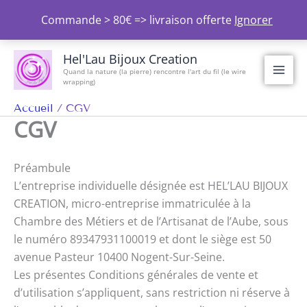
Aller
Commande > 80€ => livraison offerte
Ignorer
au
contenu
Hel'Lau Bijoux Creation
Quand la nature (la pierre) rencontre l'art du fil (le wire
wrapping)
Accueil
CGV
CGV
Préambule
L’entreprise individuelle désignée est HEL’LAU BIJOUX
CREATION, micro-entreprise immatriculée à la
Chambre des Métiers et de l’Artisanat de l’Aube, sous
le numéro 89347931100019 et dont le siège est 50
avenue Pasteur 10400 Nogent-Sur-Seine.
Les présentes Conditions générales de vente et
d’utilisation s’appliquent, sans restriction ni réserve à