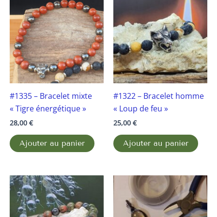
#1335 – Bracelet mixte
#1322 – Bracelet homme
« Tigre énergétique »
« Loup de feu »
28,00
€
25,00
€
Ajouter au panier
Ajouter au panier