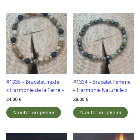
#1336 – Bracelet mixte
#1334 – Bracelet Femme
« Harmonie de la Terre »
« Harmonie Naturelle »
24,00
€
28,00
€
Ajouter au panier
Ajouter au panier