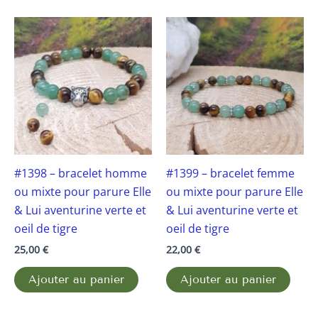
#1398 – bracelet homme
#1399 – bracelet femme
ou mixte pour parure Elle
ou mixte pour parure Elle
& Lui aventurine verte et
& Lui aventurine verte et
oeil de tigre
oeil de tigre
25,00
€
22,00
€
Ajouter au panier
Ajouter au panier