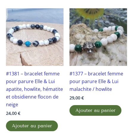
#1381 – bracelet femme
#1377 – bracelet femme
pour parure Elle & Lui
pour parure Elle & Lui
apatite, howlite, hématite
malachite / howlite
et obsidienne flocon de
29,00
€
neige
Ajouter au panier
24,00
€
Ajouter au panier