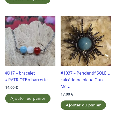
#917 – bracelet
#1037 – Pendentif SOLEIL
« PATRIOTE » barrette
calcédoine bleue Gun
Métal
14,00
€
17,00
€
Ajouter au panier
Ajouter au panier