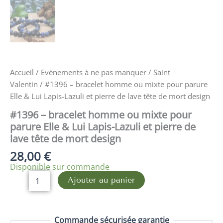
tête
de
mort
design
Accueil
/
Evènements à ne pas manquer
/
Saint
Valentin
/ #1396 – bracelet homme ou mixte pour parure
Elle & Lui Lapis-Lazuli et pierre de lave tête de mort design
#1396 – bracelet homme ou mixte pour
parure Elle & Lui Lapis-Lazuli et pierre de
lave tête de mort design
28,00
€
Disponible sur commande
Ajouter au panier
Commande sécurisée garantie