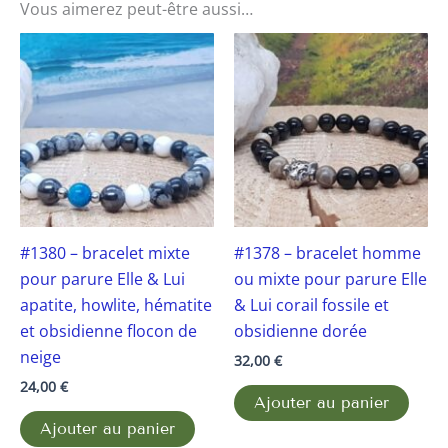
Vous aimerez peut-être aussi…
#1380 – bracelet mixte
#1378 – bracelet homme
pour parure Elle & Lui
ou mixte pour parure Elle
apatite, howlite, hématite
& Lui corail fossile et
et obsidienne flocon de
obsidienne dorée
neige
32,00
€
24,00
€
Ajouter au panier
Ajouter au panier