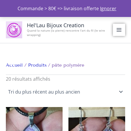
Aller
Commande > 80€ => livraison offerte
Ignorer
au
contenu
Trié
du
Hel'Lau Bijoux Creation
plus
Quand la nature (la pierre) rencontre l'art du fil (le wire
récent
wrapping)
au
plus
ancien
Accueil
Produits
pâte polymère
20 résultats affichés