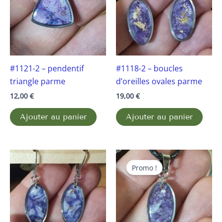
#1121-2 – pendentif
#1118-2 – boucles
triangle parme
d’oreilles ovales parme
12,00
€
19,00
€
Ajouter au panier
Ajouter au panier
Le
Le
prix
prix
Promo !
initial
actuel
était :
est :
12,00 €.
9,00 €.