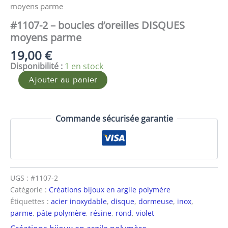
moyens parme
#1107-2 – boucles d’oreilles DISQUES
moyens parme
19,00
€
Disponibilité :
1 en stock
Ajouter au panier
Commande sécurisée garantie
UGS :
#1107-2
Catégorie :
Créations bijoux en argile polymère
Étiquettes :
acier inoxydable
,
disque
,
dormeuse
,
inox
,
parme
,
pâte polymère
,
résine
,
rond
,
violet