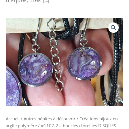
quantité
de
#1107-
2 -
boucles
d'oreilles
DISQUES
moyens
parme
Accueil
/
Autres pépites à découvrir
/
Créations bijoux en
argile polymère
/ #1107-2 – boucles d’oreilles DISQUES