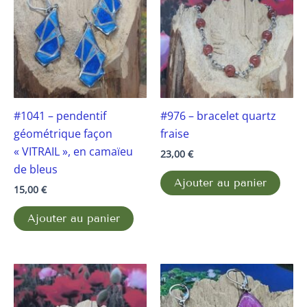
#1041 – pendentif
#976 – bracelet quartz
géométrique façon
fraise
« VITRAIL », en camaïeu
23,00
€
de bleus
Ajouter au panier
15,00
€
Ajouter au panier