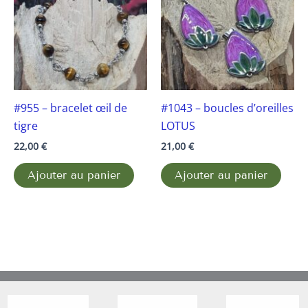
#955 – bracelet œil de
#1043 – boucles d’oreilles
tigre
LOTUS
22,00
€
21,00
€
Ajouter au panier
Ajouter au panier