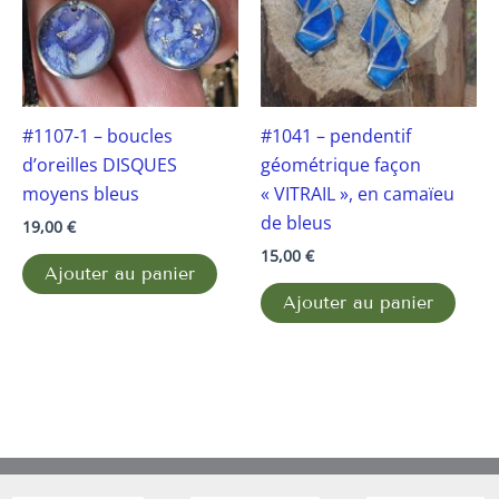
#1107-1 – boucles
#1041 – pendentif
d’oreilles DISQUES
géométrique façon
moyens bleus
« VITRAIL », en camaïeu
de bleus
19,00
€
15,00
€
Ajouter au panier
Ajouter au panier