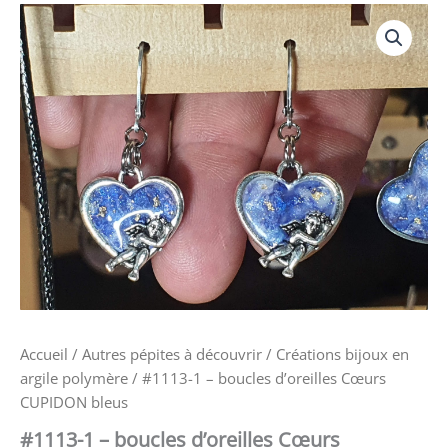
quantité
de
#1113-
boucles
d'oreilles
Cœurs
CUPIDON
bleus
Accueil
/
Autres pépites à découvrir
/
Créations bijoux en
argile polymère
/ #1113-1 – boucles d’oreilles Cœurs
CUPIDON bleus
#1113-1 – boucles d’oreilles Cœurs