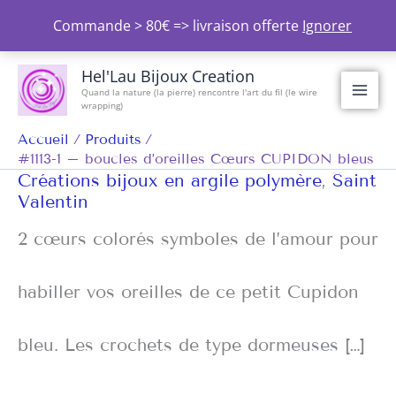
Aller
Commande > 80€ => livraison offerte
Ignorer
au
contenu
Hel'Lau Bijoux Creation
Quand la nature (la pierre) rencontre l'art du fil (le wire
wrapping)
Accueil
Produits
#1113-1 – boucles d’oreilles Cœurs CUPIDON bleus
Créations bijoux en argile polymère
,
Saint
Valentin
2 cœurs colorés symboles de l’amour pour
habiller vos oreilles de ce petit Cupidon
bleu. Les crochets de type dormeuses […]