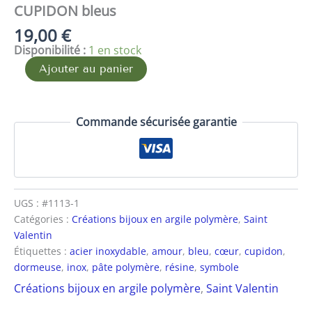
CUPIDON bleus
19,00
€
Disponibilité :
1 en stock
Ajouter au panier
Commande sécurisée garantie
UGS :
#1113-1
Catégories :
Créations bijoux en argile polymère
,
Saint
Valentin
Étiquettes :
acier inoxydable
,
amour
,
bleu
,
cœur
,
cupidon
,
dormeuse
,
inox
,
pâte polymère
,
résine
,
symbole
Créations bijoux en argile polymère
,
Saint Valentin