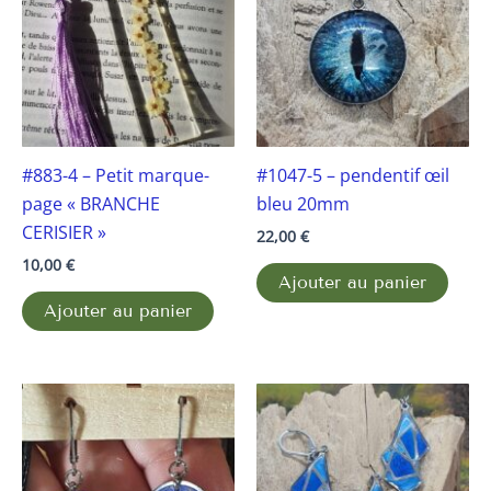
#883-4 – Petit marque-
#1047-5 – pendentif œil
page « BRANCHE
bleu 20mm
CERISIER »
22,00
€
10,00
€
Ajouter au panier
Ajouter au panier