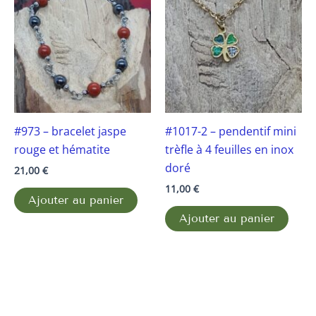
#973 – bracelet jaspe
#1017-2 – pendentif mini
rouge et hématite
trèfle à 4 feuilles en inox
doré
21,00
€
11,00
€
Ajouter au panier
Ajouter au panier