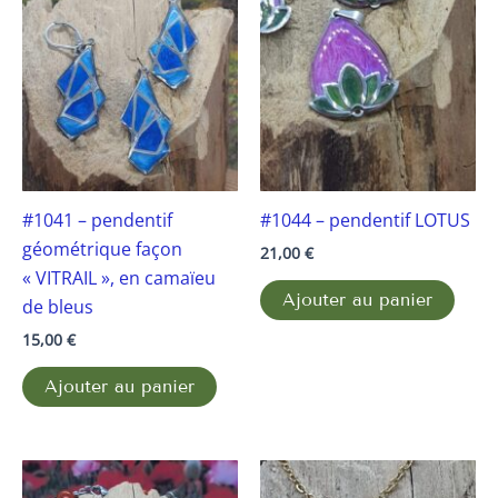
#1041 – pendentif
#1044 – pendentif LOTUS
géométrique façon
21,00
€
« VITRAIL », en camaïeu
Ajouter au panier
de bleus
15,00
€
Ajouter au panier