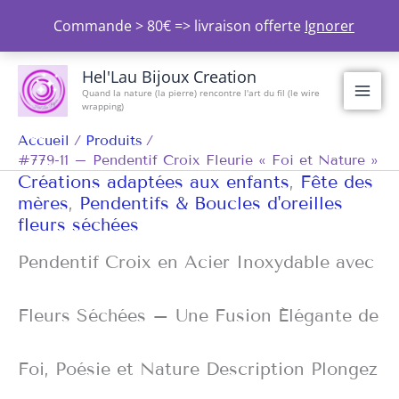
Aller
Commande > 80€ => livraison offerte
Ignorer
au
contenu
Hel'Lau Bijoux Creation
Quand la nature (la pierre) rencontre l'art du fil (le wire
wrapping)
Accueil
Produits
#779-11 – Pendentif Croix Fleurie « Foi et Nature »
Créations adaptées aux enfants
,
Fête des
mères
,
Pendentifs & Boucles d'oreilles
fleurs séchées
Pendentif Croix en Acier Inoxydable avec
Fleurs Séchées – Une Fusion Élégante de
Foi, Poésie et Nature Description Plongez