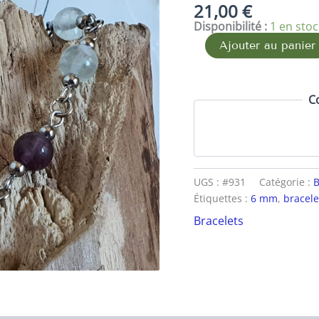
21,00
€
bracelet
Disponibilité :
1 en stoc
fluorite
verte
Ajouter au panier
et
violette
C
UGS :
#931
Catégorie :
B
Étiquettes :
6 mm
,
bracele
Bracelets