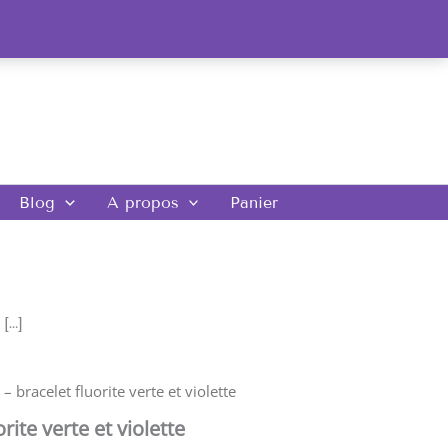
Blog
A propos
Panier
[…]
– bracelet fluorite verte et violette
rite verte et violette