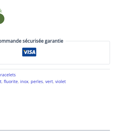
k
ommande sécurisée garantie
racelets
t
,
fluorite
,
inox
,
perles
,
vert
,
violet