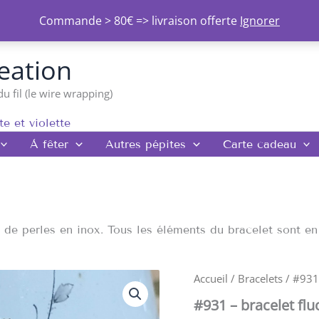
Commande > 80€ => livraison offerte
Ignorer
eation
du fil (le wire wrapping)
te et violette
À fêter
Autres pépites
Carte cadeau
 de perles en inox. Tous les éléments du bracelet sont en 
quantité
Accueil
/
Bracelets
/ #931 
de
#931 – bracelet fluo
#931
-