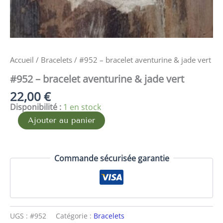
Accueil
/
Bracelets
/ #952 – bracelet aventurine & jade vert
#952 – bracelet aventurine & jade vert
22,00
€
Disponibilité :
1 en stock
Ajouter au panier
Commande sécurisée garantie
UGS :
#952
Catégorie :
Bracelets