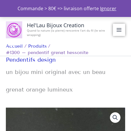
Aller
Commande > 80€ => livraison offerte
Ignorer
au
contenu
Hel'Lau Bijoux Creation
Quand la nature (la pierre) rencontre l'art du fil (le wire
wrapping)
Accueil
Produits
#1300 – pendentif grenat hessonite
Pendentifs design
un bijou mini original avec un beau
grenat orange lumineux
quantité
de
#1300