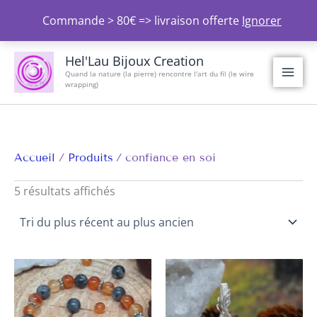
Aller
Commande > 80€ => livraison offerte
Ignorer
au
contenu
Trié
du
Hel'Lau Bijoux Creation
plus
Quand la nature (la pierre) rencontre l'art du fil (le wire
récent
wrapping)
au
plus
ancien
Accueil
Produits
confiance en soi
5 résultats affichés