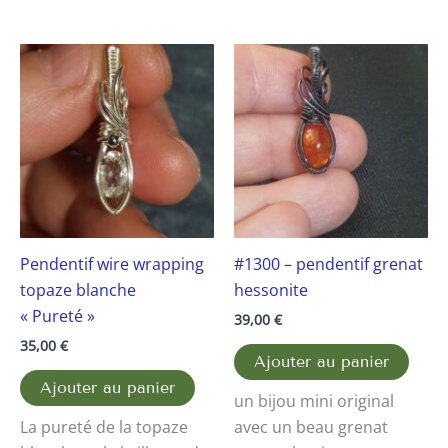
Pendentif wire wrapping
#1300 – pendentif grenat
topaze blanche
hessonite
« Pureté »
39,00
€
35,00
€
Ajouter au panier
Ajouter au panier
un bijou mini original
La pureté de la topaze
avec un beau grenat