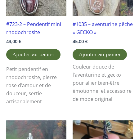
#723-2 – Pendentif mini
#1035 – aventurine pêche
rhodochrosite
« GECKO »
43,00
€
45,00
€
Ajouter au panier
Ajouter au panier
Couleur douce de
Petit pendentif en
l’aventurine et gecko
rhodochrosite, pierre
pour allier bien-être
rose d’amour et de
émotionnel et accessoire
douceur, sertie
de mode original
artisanalement