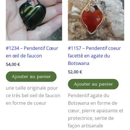
#1234 – Pendentif Cœur
#1157 – Pendentif coeur
en œil de faucon
facetté en agate du
Botswana
54,00
€
52,00
€
Ajouter au panier
Ajouter au panier
une taille originale pour
ce très bel oeil de faucon
Pendentif agate du
en forme de coeur
Botswana en forme de
cœur, pierre apaisante et
protectrice, sertie de
façon artisanale