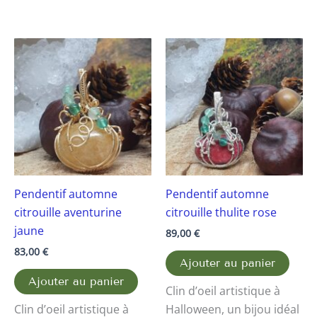
Pendentif automne
Pendentif automne
citrouille aventurine
citrouille thulite rose
jaune
89,00
€
83,00
€
Ajouter au panier
Ajouter au panier
Clin d’oeil artistique à
Clin d’oeil artistique à
Halloween, un bijou idéal