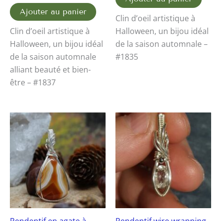
Ajouter au panier
Clin d’oeil artistique à
Clin d’oeil artistique à
Halloween, un bijou idéal
Halloween, un bijou idéal
de la saison automnale –
de la saison automnale
#1835
alliant beauté et bien-
être – #1837
Pendentif en agate à
Pendentif wire wrapping