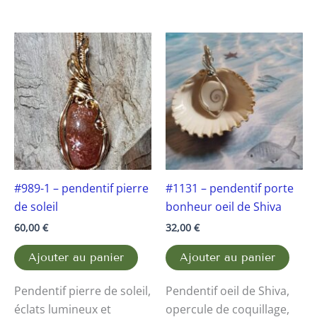
#989-1 – pendentif pierre
#1131 – pendentif porte
de soleil
bonheur oeil de Shiva
60,00
€
32,00
€
Ajouter au panier
Ajouter au panier
Pendentif pierre de soleil,
Pendentif oeil de Shiva,
éclats lumineux et
opercule de coquillage,