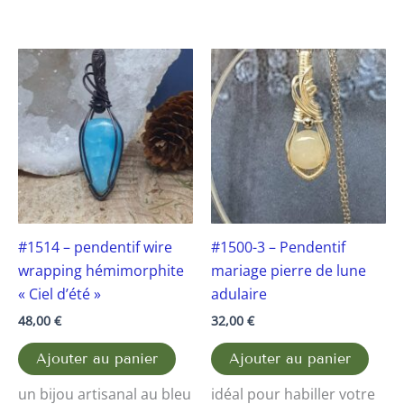
#1514 – pendentif wire
#1500-3 – Pendentif
wrapping hémimorphite
mariage pierre de lune
« Ciel d’été »
adulaire
48,00
€
32,00
€
Ajouter au panier
Ajouter au panier
un bijou artisanal au bleu
idéal pour habiller votre