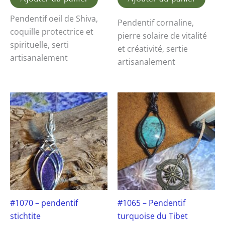
Pendentif oeil de Shiva,
Pendentif cornaline,
coquille protectrice et
pierre solaire de vitalité
spirituelle, serti
et créativité, sertie
artisanalement
artisanalement
#1070 – pendentif
#1065 – Pendentif
stichtite
turquoise du Tibet