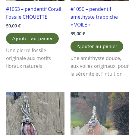
#1053 – pendentif Corail
#1050 – pendentif
Fossile CHOUETTE
améthyste trappiche
« VOILE »
50,00
€
39,00
€
Ajouter au panier
Ajouter au panier
Une pierre fossile
originale aux motifs
une améthyste douce,
floraux naturels
aux voiles originaux, pour
la sérénité et l’intuition