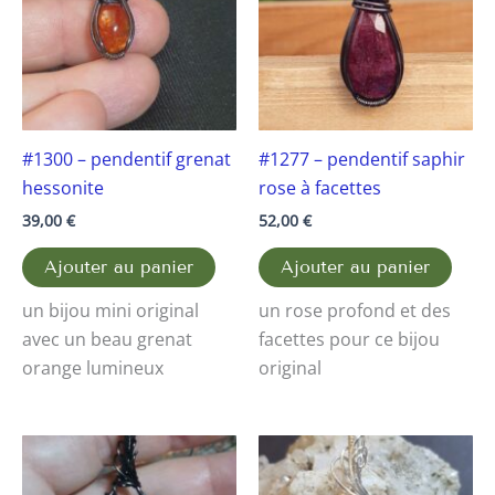
#1300 – pendentif grenat
#1277 – pendentif saphir
hessonite
rose à facettes
39,00
€
52,00
€
Ajouter au panier
Ajouter au panier
un bijou mini original
un rose profond et des
avec un beau grenat
facettes pour ce bijou
orange lumineux
original