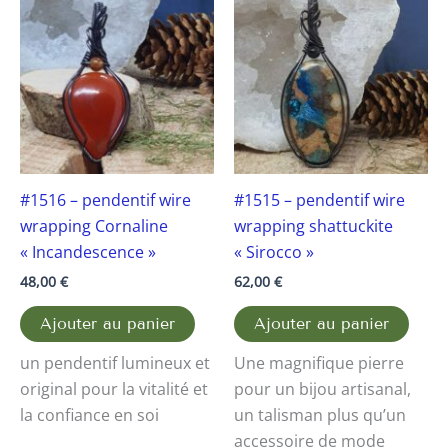
#1516 – pendentif wire
#1515 – pendentif wire
wrapping Cornaline
wrapping shattuckite
« Incandescence »
« Sirocco »
48,00
€
62,00
€
Ajouter au panier
Ajouter au panier
un pendentif lumineux et
Une magnifique pierre
original pour la vitalité et
pour un bijou artisanal,
la confiance en soi
un talisman plus qu’un
accessoire de mode