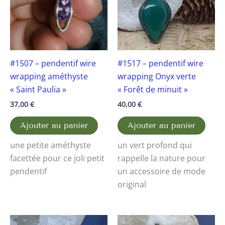
#1507 – pendentif wire
#1517 – pendentif wire
wrapping améthyste
wrapping Onyx verte
« Saint Paulia »
« Forêt de minuit »
37,00
€
40,00
€
Ajouter au panier
Ajouter au panier
une petite améthyste
un vert profond qui
facettée pour ce joli petit
rappelle la nature pour
pendentif
un accessoire de mode
original