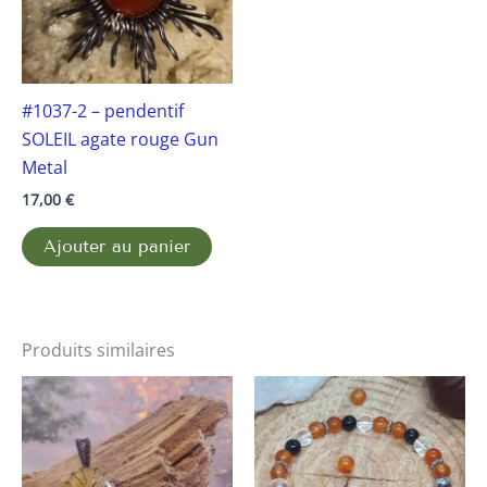
#1037-2 – pendentif
SOLEIL agate rouge Gun
Metal
17,00
€
Ajouter au panier
Produits similaires