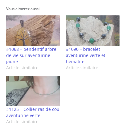
Vous aimerez aussi
#1068 – pendentif arbre
#1090 – bracelet
de vie sur aventurine
aventurine verte et
jaune
hématite
Article similaire
Article similaire
#1125 – Collier ras de cou
aventurine verte
Article similaire