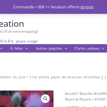
Commande > 80€ => livraison offerte
Ignorer
eation
du fil (le wire wrapping)
 SOLEIL jaspe rouge
À fêter
Autres pépites
Carte cadeau
a météo du jour ! Une petite paire de boucles d’oreilles […]
quantité
Accueil
/
Boucles d'oreille
de
fleurs et flocons
/ #1000 –
#1000
-