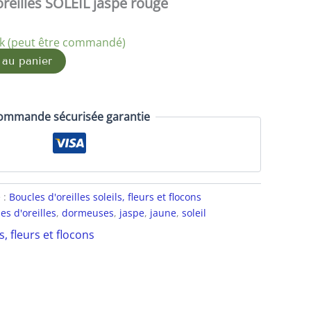
oreilles SOLEIL jaspe rouge
ck (peut être commandé)
 au panier
ommande sécurisée garantie
 :
Boucles d'oreilles soleils, fleurs et flocons
es d'oreilles
,
dormeuses
,
jaspe
,
jaune
,
soleil
s, fleurs et flocons