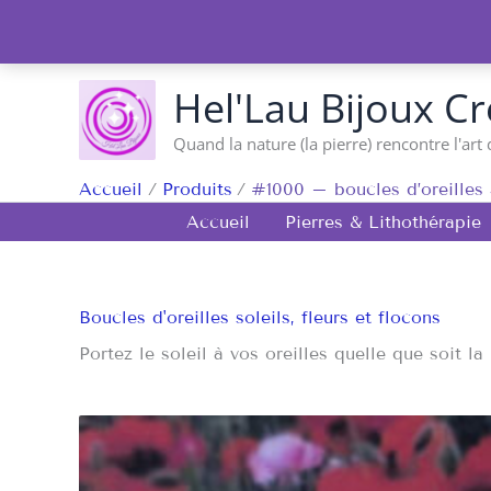
Aller
au
contenu
Hel'Lau Bijoux Cr
Quand la nature (la pierre) rencontre l'art 
Accueil
Produits
#1000 – boucles d’oreilles
Accueil
Pierres & Lithothérapie
Boucles d'oreilles soleils, fleurs et flocons
Portez le soleil à vos oreilles quelle que soit l