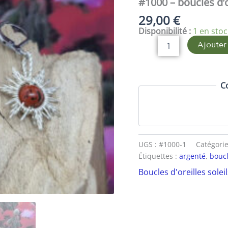
#1000 – boucles d’
boucles
29,00
€
d'oreilles
Disponibilité :
1 en sto
SOLEIL
jaspe
Ajouter
rouge
C
UGS :
#1000-1
Catégorie
Étiquettes :
argenté
,
boucl
Boucles d'oreilles soleil