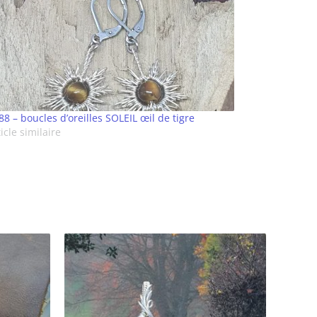
88 – boucles d’oreilles SOLEIL œil de tigre
icle similaire