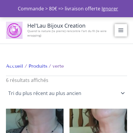
Aller
Commande > 80€ => livraison offerte
Ignorer
au
contenu
Trié
du
Hel'Lau Bijoux Creation
plus
Quand la nature (la pierre) rencontre l'art du fil (le wire
récent
wrapping)
au
plus
ancien
Accueil
Produits
verte
6 résultats affichés