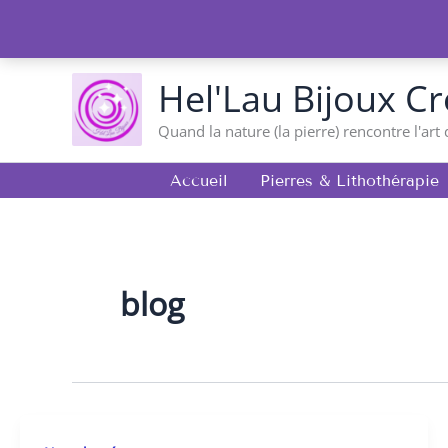
Aller
au
contenu
Hel'Lau Bijoux Cr
Quand la nature (la pierre) rencontre l'art 
Accueil
Pierres & Lithothérapie
blog