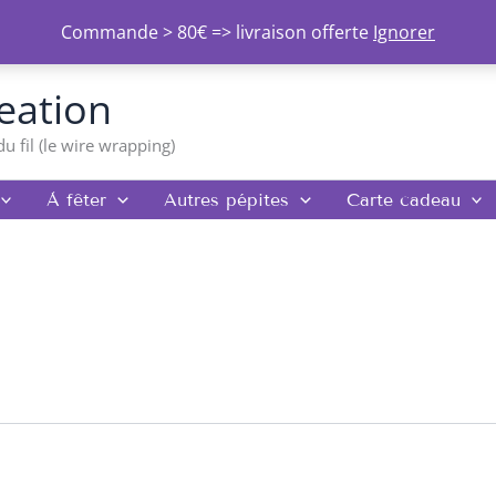
Commande > 80€ => livraison offerte
Ignorer
eation
du fil (le wire wrapping)
À fêter
Autres pépites
Carte cadeau