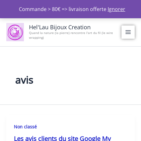
Aller
Commande > 80€ => livraison offerte
Ignorer
au
contenu
Hel'Lau Bijoux Creation
Quand la nature (la pierre) rencontre l'art du fil (le wire
wrapping)
avis
Non classé
Les avis clients du site Google My