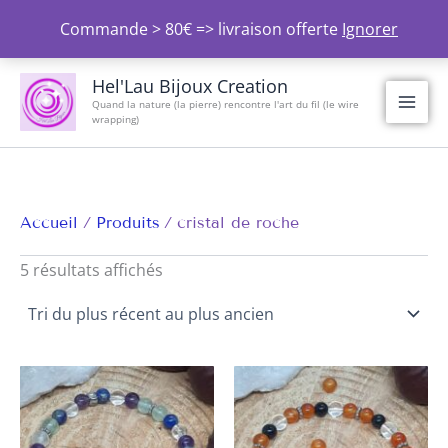
Aller
Commande > 80€ => livraison offerte
Ignorer
au
contenu
Trié
du
Hel'Lau Bijoux Creation
plus
Quand la nature (la pierre) rencontre l'art du fil (le wire
récent
wrapping)
au
plus
ancien
Accueil
Produits
cristal de roche
5 résultats affichés