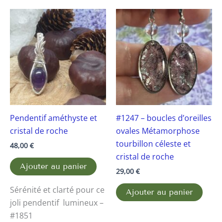
Pendentif améthyste et
#1247 – boucles d’oreilles
cristal de roche
ovales Métamorphose
tourbillon céleste et
48,00
€
cristal de roche
Ajouter au panier
29,00
€
Sérénité et clarté pour ce
Ajouter au panier
joli pendentif lumineux –
#1851