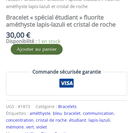
améthyste lapis-lazuli et cristal de roche
Bracelet « spécial étudiant » fluorite
améthyste lapis-lazuli et cristal de roche
30,00
€
Disponibilité :
1 en stock
Ajouter au panier
Commande sécurisée garantie
UGS :
#1873
Catégorie :
Bracelets
Étiquettes :
améthyste
,
bleu
,
bracelet
,
communication
,
concentration
,
cristal de roche
,
étudiant
,
lapis-lazuli
,
mémoire
,
vert
,
violet