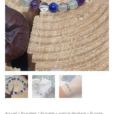
Accueil
/
Bracelets
/ Bracelet « spécial étudiant » fluorite