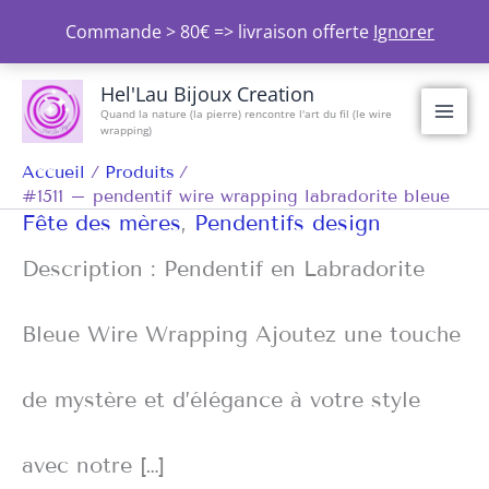
Aller
Commande > 80€ => livraison offerte
Ignorer
au
contenu
Hel'Lau Bijoux Creation
Quand la nature (la pierre) rencontre l'art du fil (le wire
wrapping)
Accueil
Produits
#1511 – pendentif wire wrapping labradorite bleue
Fête des mères
,
Pendentifs design
Description : Pendentif en Labradorite
Bleue Wire Wrapping Ajoutez une touche
de mystère et d’élégance à votre style
avec notre […]