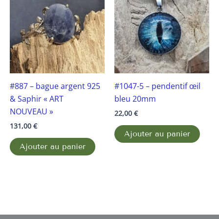
#887 – bague argent 925
#1047-5 – pendentif œil
& Saphir « ART
bleu 20mm
NOUVEAU »
22,00
€
131,00
€
Ajouter au panier
Ajouter au panier