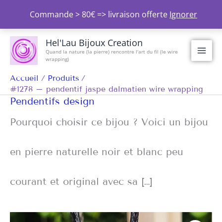
Aller
Commande > 80€ => livraison offerte
Ignorer
au
contenu
Hel'Lau Bijoux Creation
Quand la nature (la pierre) rencontre l'art du fil (le wire
wrapping)
Accueil
Produits
#1278 – pendentif jaspe dalmatien wire wrapping
Pendentifs design
Pourquoi choisir ce bijou ? Voici un bijou
en pierre naturelle noir et blanc peu
courant et original avec sa […]