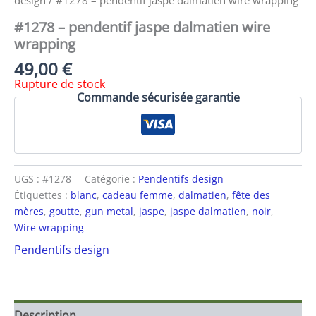
design
/ #1278 – pendentif jaspe dalmatien wire wrapping
#1278 – pendentif jaspe dalmatien wire
wrapping
49,00
€
Rupture de stock
Commande sécurisée garantie
UGS :
#1278
Catégorie :
Pendentifs design
Étiquettes :
blanc
,
cadeau femme
,
dalmatien
,
fête des
mères
,
goutte
,
gun metal
,
jaspe
,
jaspe dalmatien
,
noir
,
Wire wrapping
Pendentifs design
Description