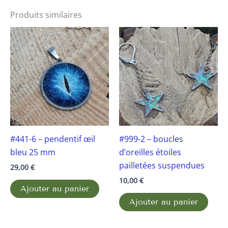
Produits similaires
#441-6 – pendentif œil
#999-2 – boucles
bleu 25 mm
d’oreilles étoiles
pailletées suspendues
29,00
€
10,00
€
Ajouter au panier
Ajouter au panier