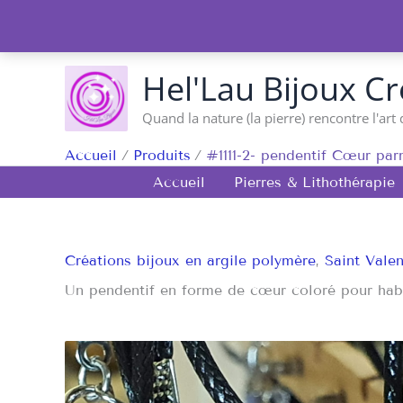
Aller
au
contenu
Hel'Lau Bijoux Cr
Quand la nature (la pierre) rencontre l'art 
Accueil
Produits
#1111-2- pendentif Cœur pa
Accueil
Pierres & Lithothérapie
Créations bijoux en argile polymère
,
Saint Valen
Un pendentif en forme de cœur coloré pour habill