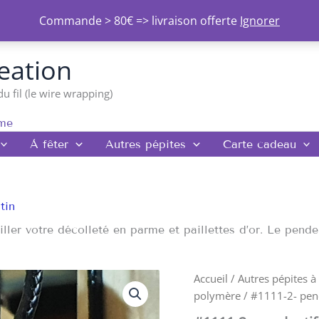
Commande > 80€ => livraison offerte
Ignorer
eation
du fil (le wire wrapping)
rme
À fêter
Autres pépites
Carte cadeau
tin
er votre décolleté en parme et paillettes d’or. Le pendent
Accueil
/
Autres pépites à
polymère
/ #1111-2- pen