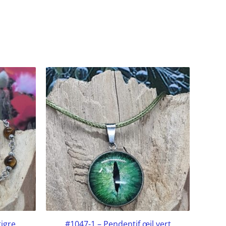
tigre
#1047-1 – Pendentif œil vert