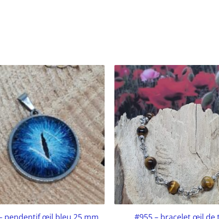
– pendentif œil bleu 25 mm
#955 – bracelet œil de 