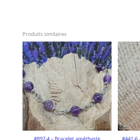
Produits similaires
#897-4 – Bracelet améthyste
#441-6 