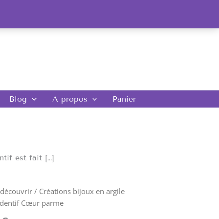
Blog
A propos
Panier
if est fait […]
 découvrir
/
Créations bijoux en argile
dentif Cœur parme