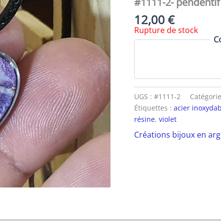
#1111-2- pendenti
12,00
€
Rupture de stock
C
UGS :
#1111-2
Catégorie
Étiquettes :
acier inoxyda
résine
,
violet
Créations bijoux en ar