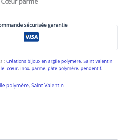
f Cœur parme
ommande sécurisée garantie
s :
Créations bijoux en argile polymère
,
Saint Valentin
ble
,
cœur
,
inox
,
parme
,
pâte polymère
,
pendentif
,
gile polymère
,
Saint Valentin