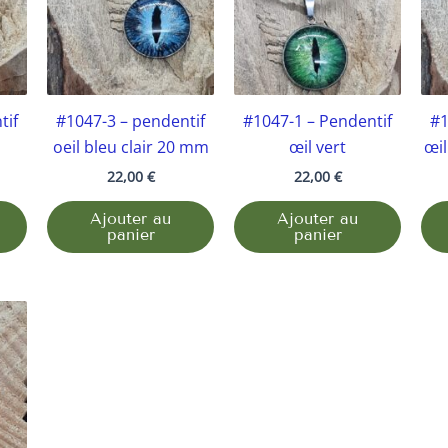
tif
#1047-3 – pendentif
#1047-1 – Pendentif
#1
oeil bleu clair 20 mm
œil vert
œi
22,00
€
22,00
€
Ajouter au
Ajouter au
panier
panier