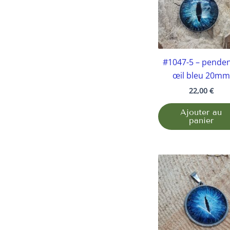
#1047-5 – penden
œil bleu 20mm
22,00
€
Ajouter au
panier