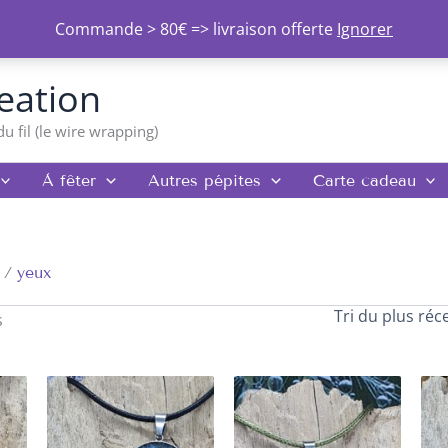
Commande > 80€ => livraison offerte
Ignorer
Trié
du
eation
plus
récent
au
du fil (le wire wrapping)
plus
ancien
À fêter
Autres pépites
Carte cadeau
yeux
s