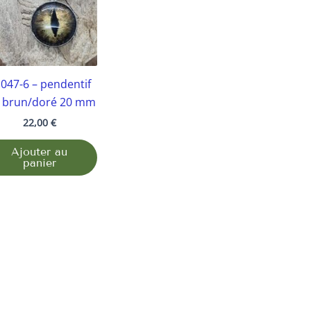
047-6 – pendentif
l brun/doré 20 mm
22,00
€
Ajouter au
panier