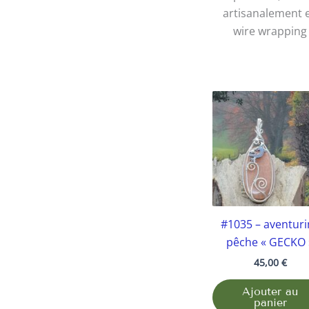
artisanalement 
wire wrapping
#1035 – aventuri
pêche « GECKO 
45,00
€
Ajouter au
panier