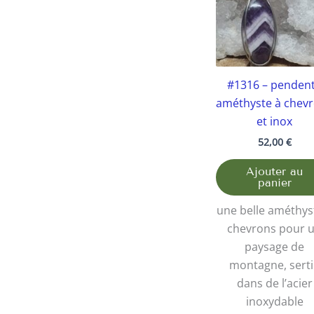
#1316 – pendent
améthyste à chev
et inox
52,00
€
Ajouter au
panier
une belle améthys
chevrons pour 
paysage de
montagne, serti
dans de l’acier
inoxydable