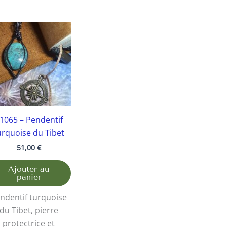
1065 – Pendentif
urquoise du Tibet
51,00
€
Ajouter au
panier
ndentif turquoise
du Tibet, pierre
protectrice et