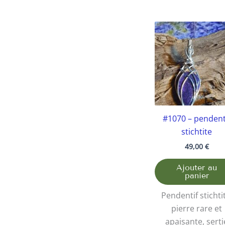
#1070 – pendent
stichtite
49,00
€
Ajouter au
panier
Pendentif stichti
pierre rare et
apaisante, serti