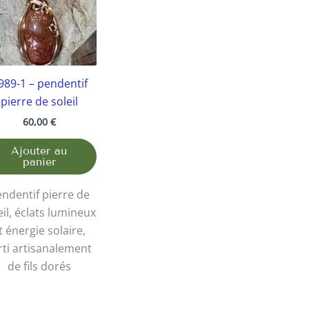
989-1 – pendentif
pierre de soleil
60,00
€
Ajouter au
panier
ndentif pierre de
eil, éclats lumineux
t énergie solaire,
rti artisanalement
de fils dorés