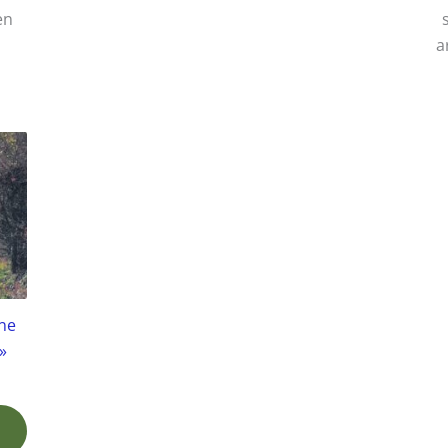
en
a
ne
»