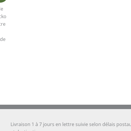
de
cko
tre
ode
Livraison 1 à 7 jours en lettre suivie selon délais posta