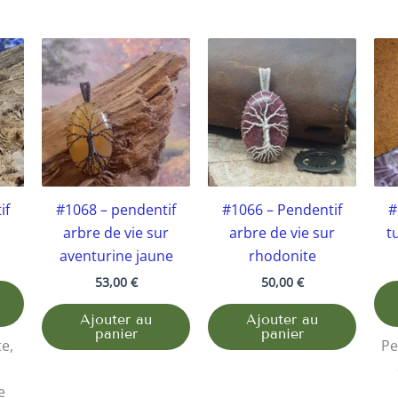
if
#1068 – pendentif
#1066 – Pendentif
#
arbre de vie sur
arbre de vie sur
t
aventurine jaune
rhodonite
53,00
€
50,00
€
Ajouter au
Ajouter au
panier
panier
te,
Pe
e