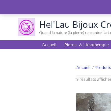
Aller
au
contenu
Hel'Lau Bijoux Cr
Quand la nature (la pierre) rencontre l'art 
Accueil
Pierres & Lithothérapie
Accueil
Produits
9 résultats affiché