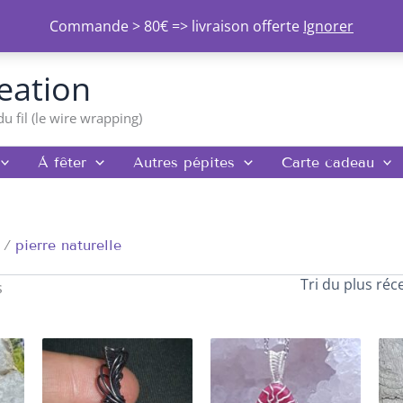
Commande > 80€ => livraison offerte
Ignorer
Trié
du
eation
plus
récent
au
du fil (le wire wrapping)
plus
ancien
À fêter
Autres pépites
Carte cadeau
pierre naturelle
s