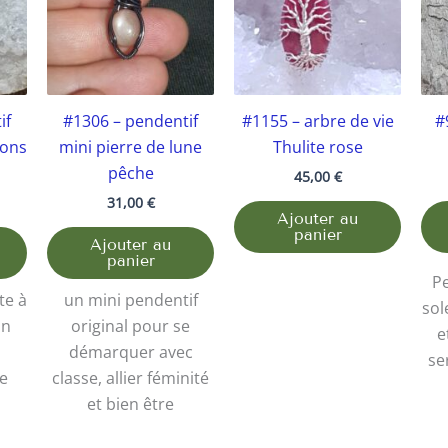
if
#1306 – pendentif
#1155 – arbre de vie
#
rons
mini pierre de lune
Thulite rose
pêche
45,00
€
31,00
€
Ajouter au
panier
Ajouter au
panier
Pe
te à
un mini pendentif
sol
un
original pour se
e
démarquer avec
se
e
classe, allier féminité
et bien être