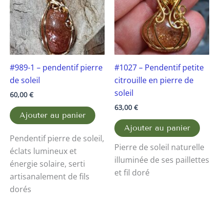
#989-1 – pendentif pierre
#1027 – Pendentif petite
de soleil
citrouille en pierre de
soleil
60,00
€
63,00
€
Ajouter au panier
Ajouter au panier
Pendentif pierre de soleil,
Pierre de soleil naturelle
éclats lumineux et
illuminée de ses paillettes
énergie solaire, serti
et fil doré
artisanalement de fils
dorés