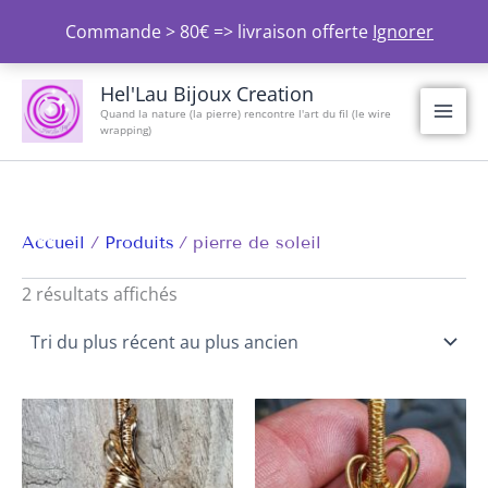
Aller
Commande > 80€ => livraison offerte
Ignorer
au
contenu
Trié
du
Hel'Lau Bijoux Creation
plus
Quand la nature (la pierre) rencontre l'art du fil (le wire
récent
wrapping)
au
plus
ancien
Accueil
Produits
pierre de soleil
2 résultats affichés