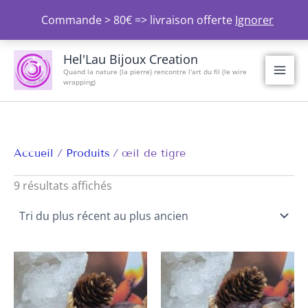
Aller
Commande > 80€ => livraison offerte
Ignorer
au
contenu
Trié
du
Hel'Lau Bijoux Creation
plus
Quand la nature (la pierre) rencontre l'art du fil (le wire
récent
wrapping)
au
plus
ancien
Accueil
Produits
œil de tigre
9 résultats affichés