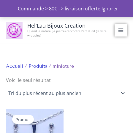
Aller
Commande > 80€ => livraison offerte
Ignorer
au
contenu
Hel'Lau Bijoux Creation
Quand la nature (la pierre) rencontre l'art du fil (le wire
wrapping)
Accueil
Produits
miniature
Voici le seul résultat
Le
Le
prix
prix
Promo !
initial
actuel
était :
est :
27,00 €.
25,00 €.