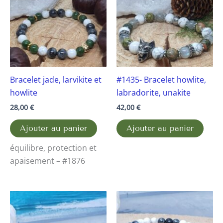
Bracelet jade, larvikite et
#1435- Bracelet howlite,
howlite
labradorite, unakite
28,00
€
42,00
€
Ajouter au panier
Ajouter au panier
équilibre, protection et
apaisement – #1876