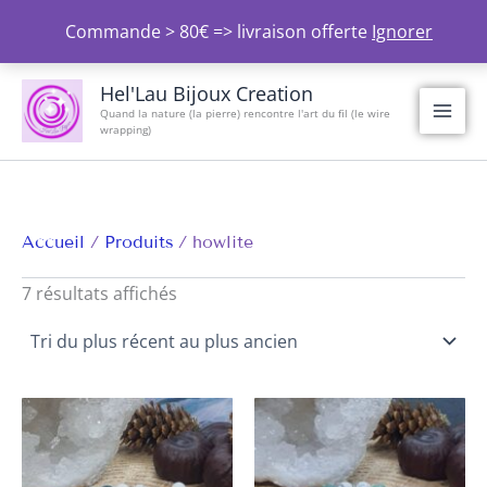
Aller
Commande > 80€ => livraison offerte
Ignorer
au
contenu
Trié
du
Hel'Lau Bijoux Creation
plus
Quand la nature (la pierre) rencontre l'art du fil (le wire
récent
wrapping)
au
plus
ancien
Accueil
Produits
howlite
7 résultats affichés