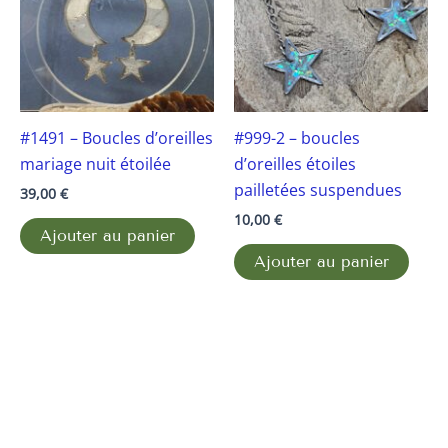
#1491 – Boucles d’oreilles
#999-2 – boucles
mariage nuit étoilée
d’oreilles étoiles
pailletées suspendues
39,00
€
10,00
€
Ajouter au panier
Ajouter au panier