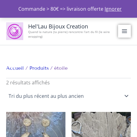
Aller
Commande > 80€ => livraison offerte
Ignorer
au
contenu
Trié
du
Hel'Lau Bijoux Creation
plus
Quand la nature (la pierre) rencontre l'art du fil (le wire
récent
wrapping)
au
plus
ancien
Accueil
Produits
étoile
2 résultats affichés