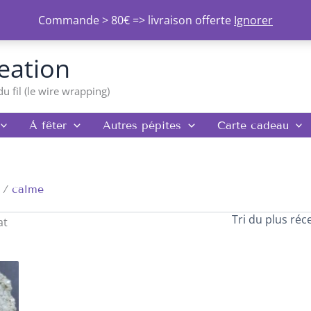
Commande > 80€ => livraison offerte
Ignorer
eation
du fil (le wire wrapping)
À fêter
Autres pépites
Carte cadeau
calme
at