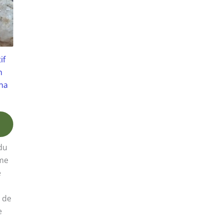
if
n
na
du
me
e
e de
e