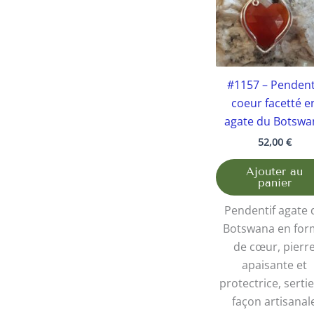
#1157 – Pendent
coeur facetté e
agate du Botswa
52,00
€
Ajouter au
panier
Pendentif agate 
Botswana en for
de cœur, pierr
apaisante et
protectrice, serti
façon artisanal