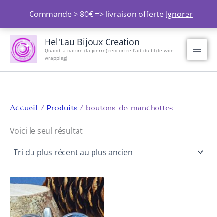
Aller
Commande > 80€ => livraison offerte
Ignorer
au
contenu
Hel'Lau Bijoux Creation
Quand la nature (la pierre) rencontre l'art du fil (le wire
wrapping)
Accueil
Produits
boutons de manchettes
Voici le seul résultat