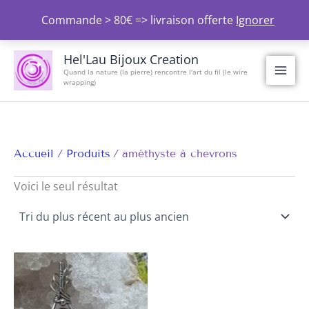
Aller
Commande > 80€ => livraison offerte
Ignorer
au
contenu
Hel'Lau Bijoux Creation
Quand la nature (la pierre) rencontre l'art du fil (le wire
wrapping)
Accueil
Produits
améthyste à chevrons
Voici le seul résultat