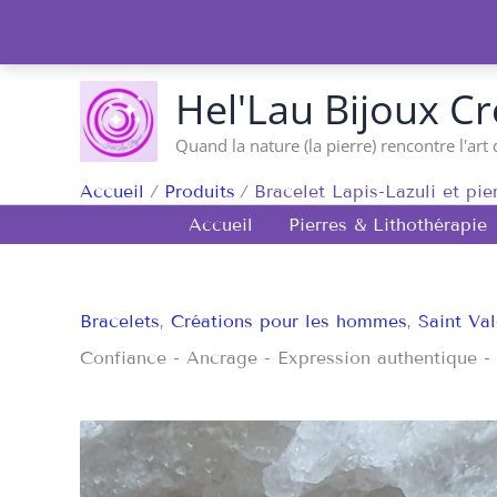
Aller
au
contenu
Hel'Lau Bijoux Cr
Quand la nature (la pierre) rencontre l'art 
Accueil
Produits
Bracelet Lapis-Lazuli et pie
Accueil
Pierres & Lithothérapie
Bracelets
,
Créations pour les hommes
,
Saint Val
Confiance - Ancrage - Expression authentique -