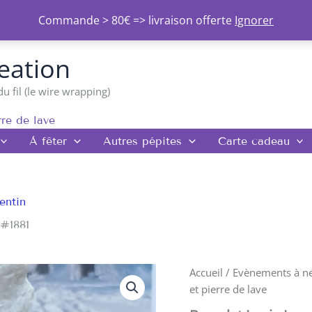
Commande > 80€ => livraison offerte
Ignorer
eation
du fil (le wire wrapping)
rre de lave
À fêter
Autres pépites
Carte cadeau
entin
 #1881
quantité
Accueil
/
Evènements à n
de
et pierre de lave
Bracelet
Lapis-