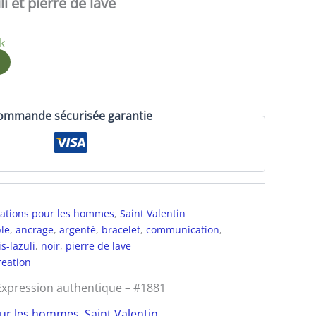
i et pierre de lave
k
ommande sécurisée garantie
ations pour les hommes
,
Saint Valentin
ble
,
ancrage
,
argenté
,
bracelet
,
communication
,
is-lazuli
,
noir
,
pierre de lave
reation
Expression authentique – #1881
our les hommes
,
Saint Valentin