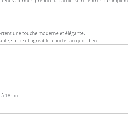
tent s’affirmer, prendre la parole, se recentrer ou simpleme
rtent une touche moderne et élégante.
able, solide et agréable à porter au quotidien.
m à 18 cm