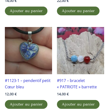
14,00
€
22,00
€
Ajouter au panier
Ajouter au panier
#1123-1 – pendentif petit
#917 – bracelet
Cœur bleu
« PATRIOTE » barrette
12,00
€
14,00
€
Ajouter au panier
Ajouter au panier