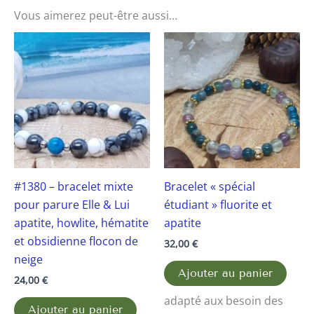
Vous aimerez peut-être aussi…
#1380 – bracelet mixte
Bracelet « spécial
pour parure Elle & Lui
étudiant » fluorite et
apatite, howlite, hématite
apatite
et obsidienne flocon de
32,00
€
neige
Ajouter au panier
24,00
€
adapté aux besoin des
Ajouter au panier