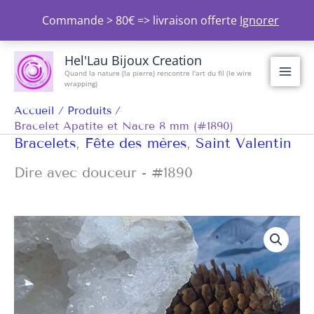
Aller
Commande > 80€ => livraison offerte
Ignorer
au
contenu
Hel'Lau Bijoux Creation
Quand la nature (la pierre) rencontre l'art du fil (le wire
wrapping)
Accueil
Produits
Bracelet Apatite et Nacre 8 mm (#1890)
Bracelets
,
Fête des mères
,
Saint Valentin
Dire avec douceur - #1890
quantité
de
Bracelet
Apatite
et
Nacre
8