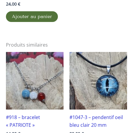
24,00
€
Ajouter au panier
Produits similaires
#918 – bracelet
#1047-3 – pendentif oeil
« PATRIOTE »
bleu clair 20 mm