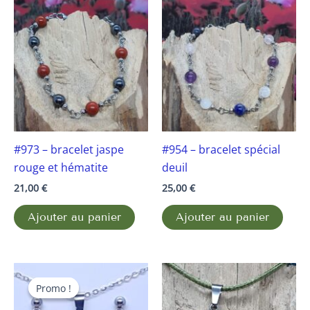
#973 – bracelet jaspe
#954 – bracelet spécial
rouge et hématite
deuil
21,00
€
25,00
€
Ajouter au panier
Ajouter au panier
Le
Le
prix
prix
Promo !
Promo !
initial
actuel
était :
est :