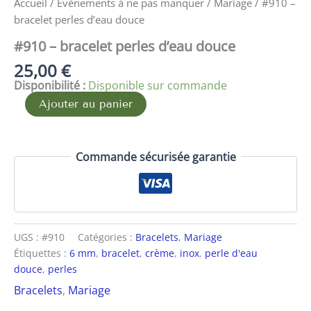
Accueil
/
Evènements à ne pas manquer
/
Mariage
/ #910 –
bracelet perles d’eau douce
#910 – bracelet perles d’eau douce
25,00
€
Disponibilité :
Disponible sur commande
Ajouter au panier
Commande sécurisée garantie
UGS :
#910
Catégories :
Bracelets
,
Mariage
Étiquettes :
6 mm
,
bracelet
,
crème
,
inox
,
perle d'eau
douce
,
perles
Bracelets
,
Mariage