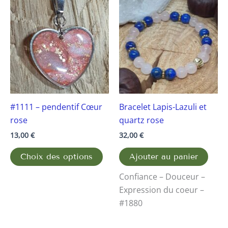
Ce
produit
a
plusieurs
variations.
Les
options
peuvent
#1111 – pendentif Cœur
Bracelet Lapis-Lazuli et
être
rose
quartz rose
choisies
sur
13,00
€
32,00
€
la
Choix des options
Ajouter au panier
page
du
Confiance – Douceur –
produit
Expression du coeur –
#1880