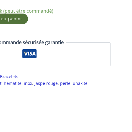
ck (peut être commandé)
 au panier
ommande sécurisée garantie
Bracelets
t
,
hématite
,
inox
,
jaspe rouge
,
perle
,
unakite