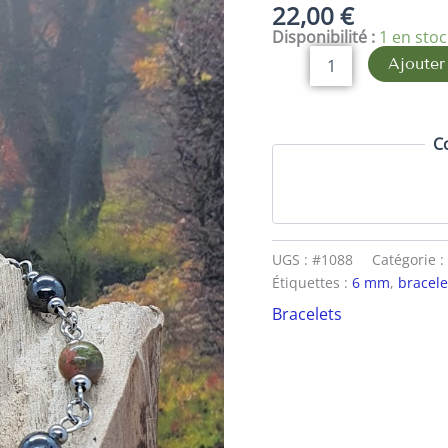
22,00
€
bracelet
Disponibilité :
1 en sto
jaspe
rouge,
Ajouter
hématite
et
unakite
C
UGS :
#1088
Catégorie :
Étiquettes :
6 mm
,
bracele
Bracelets