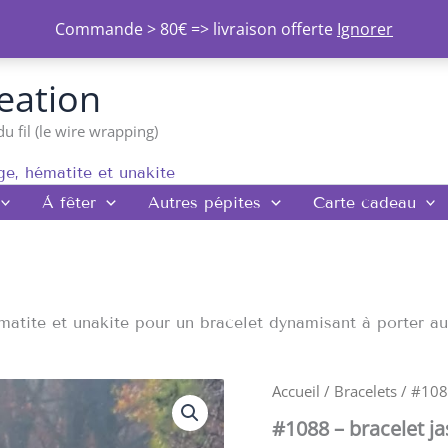
Commande > 80€ => livraison offerte
Ignorer
eation
du fil (le wire wrapping)
e, hématite et unakite
À fêter
Autres pépites
Carte cadeau
atite et unakite pour un bracelet dynamisant à porter au 
quantité
Accueil
/
Bracelets
/ #1088
de
#1088 – bracelet j
#1088
-