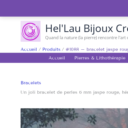
Aller
au
contenu
Hel'Lau Bijoux Cr
Quand la nature (la pierre) rencontre l'art 
Accueil
Produits
#1088 – bracelet jaspe roug
Accueil
Pierres & Lithothérapie
Bracelets
Un joli bracelet de perles 6 mm jaspe rouge, hém