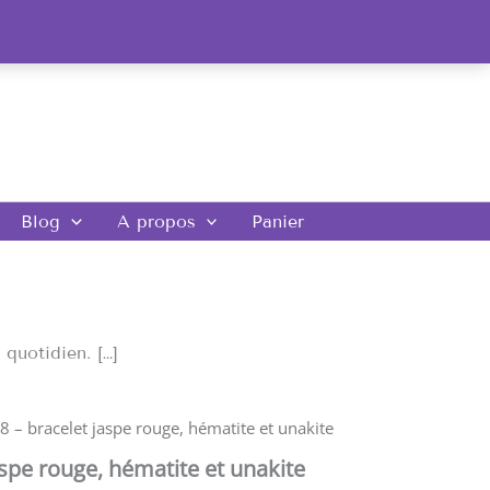
Blog
A propos
Panier
quotidien. […]
 – bracelet jaspe rouge, hématite et unakite
aspe rouge, hématite et unakite