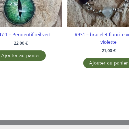
7-1 – Pendentif œil vert
#931 – bracelet fluorite v
violette
22,00
€
21,00
€
Ajouter au panier
Ajouter au panier